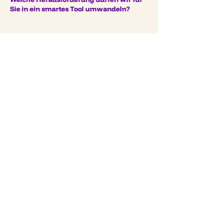
Sie in ein smartes Tool umwandeln?
Bereit für die Zukunft Ihrer
Marke?
Kontaktieren Sie mich für eine
unverbindliche Beratung!
Let's talk